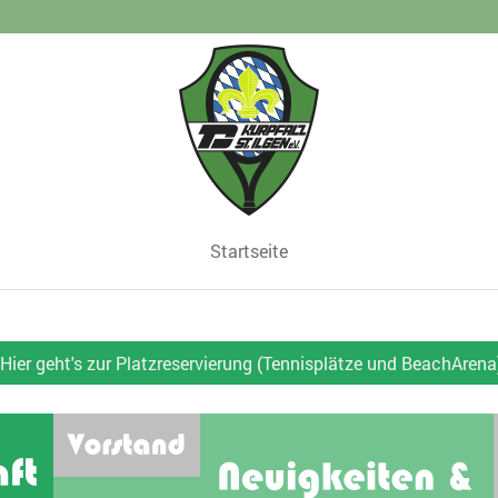
Startseite
-- Hier geht's zur Platzreservierung (Tennisplätze und BeachArena) 